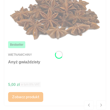
Bestseller
PRODUCENT
WIETNAM/CHINY
Anyż gwiaździsty
Cena brutto
5,00 zł
w tym %s VAT
w tym
8%
VAT
Zobacz produkt