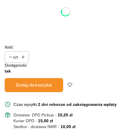
Poszczególne warianty mogą różnić się ceną
*
masa
Wybierz
Ilość
szt.
Dostępność:
tak
Dodaj do koszyka
Czas wysyłki:
2 dni robocze od zaksięgowania wpłaty
Dostawa:
DPD Pickup
-
10,20 zł
Kurier DPD
-
15,00 zł
Siedlce - dostawa NMR
-
10,00 zł