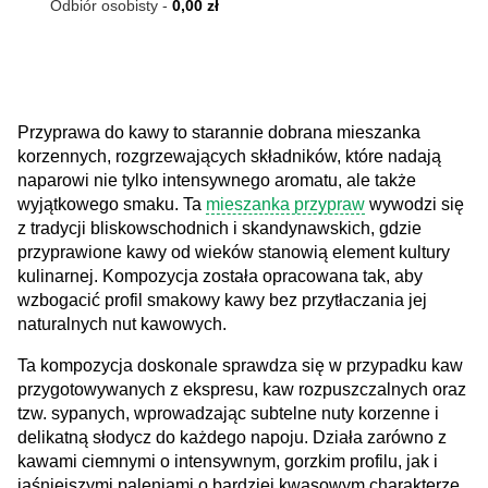
Odbiór osobisty
-
0,00 zł
Przyprawa do kawy to starannie dobrana mieszanka
korzennych, rozgrzewających składników, które nadają
naparowi nie tylko intensywnego aromatu, ale także
wyjątkowego smaku. Ta
mieszanka przypraw
wywodzi się
z tradycji bliskowschodnich i skandynawskich, gdzie
przyprawione kawy od wieków stanowią element kultury
kulinarnej. Kompozycja została opracowana tak, aby
wzbogacić profil smakowy kawy bez przytłaczania jej
naturalnych nut kawowych.
Ta kompozycja doskonale sprawdza się w przypadku kaw
przygotowywanych z ekspresu, kaw rozpuszczalnych oraz
tzw. sypanych, wprowadzając subtelne nuty korzenne i
delikatną słodycz do każdego napoju. Działa zarówno z
kawami ciemnymi o intensywnym, gorzkim profilu, jak i
jaśniejszymi paleniami o bardziej kwasowym charakterze.