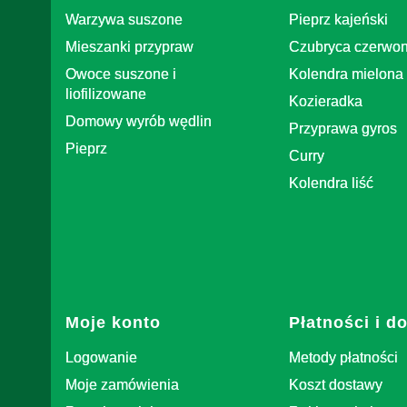
Warzywa suszone
Pieprz kajeński
Mieszanki przypraw
Czubryca czerwo
Owoce suszone i
Kolendra mielona
liofilizowane
Kozieradka
Domowy wyrób wędlin
Przyprawa gyros
Pieprz
Curry
Kolendra liść
Moje konto
Płatności i d
Logowanie
Metody płatności
Moje zamówienia
Koszt dostawy