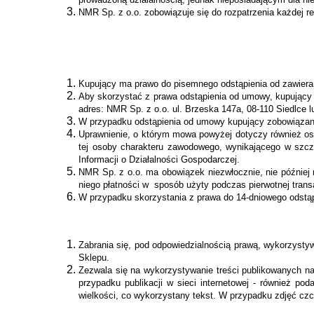
NMR Sp. z o.o. zobowiązuje się do rozpatrzenia każdej re
Kupujący ma prawo do pisemnego odstąpienia od zawieran
Aby skorzystać z prawa odstąpienia od umowy, kupujący 
adres: NMR Sp. z o.o. ul. Brzeska 147a, 08-110 Siedlce 
W przypadku odstąpienia od umowy kupujący zobowiązany 
Uprawnienie, o którym mowa powyżej dotyczy również osob
tej osoby charakteru zawodowego, wynikającego w szcze
Informacji o Działalności Gospodarczej.
NMR Sp. z o.o. ma obowiązek niezwłocznie, nie później
niego płatności w sposób użyty podczas pierwotnej trans
W przypadku skorzystania z prawa do 14-dniowego odstąp
Zabrania się, pod odpowiedzialnością prawą, wykorzystyw
Sklepu.
Zezwala się na wykorzystywanie treści publikowanych na
przypadku publikacji w sieci internetowej - również po
wielkości, co wykorzystany tekst. W przypadku zdjęć czc