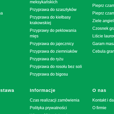
meksykańskich
Pieprz czar
Przyprawa do szaszłyków
na
Pieprz czar
Przyprawa do kiełbasy
Ziele angiel
krakowskiej
Czosnek gr
Przyprawy do peklowania
mięs
Liście laur
Przyprawa do jajecznicy
Garam mas
Przyprawa do ziemniaków
Cebula gra
Przyprawa do ryżu
Przyprawa do rosołu bez soli
Przyprawa do bigosu
ostawa
Informacje
O nas
Czas realizacji zamówienia
Kontakt i da
Polityka prywatności
O firmie