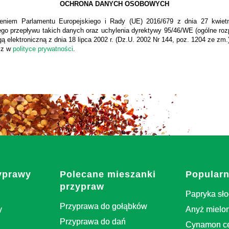
OCHRONA DANYCH OSOBOWYCH
niem Parlamentu Europejskiego i Rady (UE) 2016/679 z dnia 27 kwiet
o przepływu takich danych oraz uchylenia dyrektywy 95/46/WE (ogólne rozp
elektroniczną z dnia 18 lipca 2002 r. (Dz.U. 2002 Nr 144, poz. 1204 ze zm.
esz w
polityce prywatności
.
yprawy
Polecane mieszanki
Popularn
przypraw
Papryka sł
Przyprawa do gołąbków
y
Anyż mielo
Przyprawa do dań
Cynamon ce