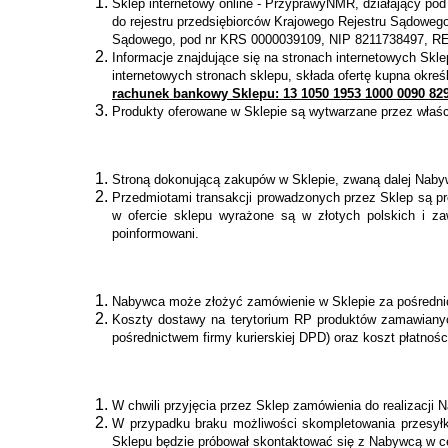
Sklep internetowy online - PrzyprawyNMR, działający po
do rejestru przedsiębiorców Krajowego Rejestru Sądoweg
Sądowego, pod nr KRS 0000039109, NIP 8211738497, RE
Informacje znajdujące się na stronach internetowych S
internetowych stronach sklepu, składa ofertę kupna okr
rachunek bankowy Sklepu: 13 1050 1953 1000 0090 8
Produkty oferowane w Sklepie są wytwarzane przez właści
Stroną dokonującą zakupów w Sklepie, zwaną dalej Nabyw
Przedmiotami transakcji prowadzonych przez Sklep są pr
w ofercie sklepu wyrażone są w złotych polskich i z
poinformowani.
Nabywca może złożyć zamówienie w Sklepie za pośrednict
Koszty dostawy na terytorium RP produktów zamawianyc
pośrednictwem firmy kurierskiej DPD) oraz koszt płatno
W chwili przyjęcia przez Sklep zamówienia do realizacji
W przypadku braku możliwości skompletowania przesył
Sklepu będzie próbował skontaktować się z Nabywcą w c