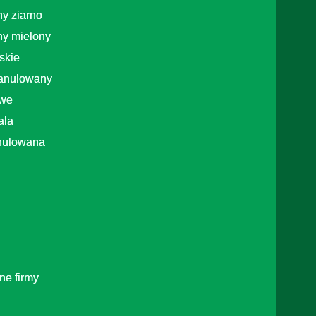
ny ziarno
ny mielony
skie
anulowany
owe
ala
nulowana
ne firmy