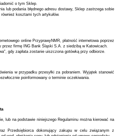
iadomić o tym Sklep.
a lub podania błędnego adresu dostawy, Sklep zastrzega sobie
 również kosztami tych artykułów.
ternetowego online PrzyprawyNMR, płatność internetowa poprzez
y przez firmę ING Bank Śląski S.A. z siedzibą w Katowicach.
", gdy zapłata zostanie uiszczona gotówką przy odbiorze.
mówienia w przypadku przesyłki za pobraniem. Wyjątek stanowić
niezwłocznie poinformowany o terminie oczekiwania.
ta
e, lub na podstawie niniejszego Regulaminu można kierować na
t oraz Przedsiębiorca dokonujący zakupu w celu związanym z
 od wad, obniżenia ceny, lub odstąpienia od umowy sprzedaży.