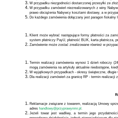
W przypadku niezgodności dostarczonej przesyłki ze zł
W przypadku zamówień niezrealizowanych z winy Nabywcy
prawo obciążenia Nabywcy kosztami dostawy, a w przypadk
Do każdego zamówienia dołączany jest paragon fiskalny l
Klient może wybrać następujące formy płatności za zam
system płatniczy PayU, płatność BLIK, karta płatnicza, 
Zamówienie może zostać zrealizowane również w przypadk
Termin realizacji zamówienia wynosi 1 dzień roboczy (2
mogą zamówienia na artykuły aktualnie niedostępne, kied
W wyjątkowych przypadkach - okresy świąteczne, długie w
Dla realizacji zamówień za granicę RP - termin realizacji
R
Reklamacje związane z towarem, realizacją Umowy sprze
adres
handlowy@przyprawynmr.pl
.
Jeżeli towar jest wadliwy, a termin jego przydatno
prowadzoną
działalnością, jednak nieposiadającym dla 