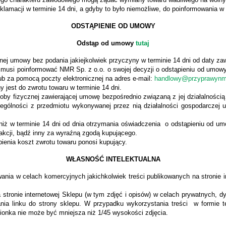
klamacji w terminie 14 dni, a gdyby to było niemożliwe, do poinformowania w 
ODSTĄPIENIE OD UMOWY
Odstąp od umowy
tutaj
ej umowy bez podania jakiejkolwiek przyczyny w terminie 14 dni od daty z
musi poinformować NMR Sp. z o.o. o swojej decyzji o
odstąpieniu od umowy
lub za pomocą poczty elektronicznej na adres e-mail:
handlowy@przyprawynmr
jest do zwrotu towaru w terminie 14 dni.
y fizycznej zawierającej umowę bezpośrednio związaną z jej działalnością 
gólności z przedmiotu wykonywanej przez nią działalności gospodarczej ud
 niż w terminie 14 dni od dnia otrzymania oświadczenia o odstąpieniu od 
akcji, bądź inny za wyraźną zgodą kupującego.
ienia koszt zwrotu towaru ponosi kupujący.
WŁASNOŚĆ INTELEKTUALNA
ania w celach komercyjnych jakichkolwiek treści publikowanych na stronie i
 stronie internetowej Sklepu (w tym zdjęć i opisów) w celach prywatnych, 
dania linku do strony sklepu. W przypadku wykorzystania treści w formie t
ionka nie może być mniejsza niż 1/45 wysokości zdjęcia.