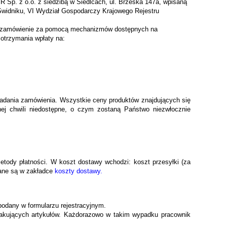
 Sp. z o.o. z siedzibą w Siedlcach, ul. Brzeska 147a, wpisaną
Świdniku, VI Wydział Gospodarczy Krajowego Rejestru
jąc zamówienie za pomocą mechanizmów dostępnych na
otrzymania wpłaty na:
kładania zamówienia. Wszystkie ceny produktów znajdujących się
ej chwili niedostępne, o czym zostaną Państwo niezwłocznie
ody płatności. W koszt dostawy wchodzi: koszt przesyłki (za
sane są w zakładce
koszty dostawy.
podany w formularzu rejestracyjnym.
akujących artykułów. Każdorazowo w takim wypadku pracownik