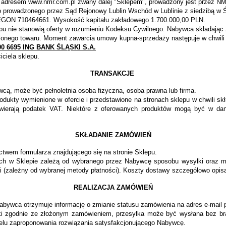
d adresem www.nmr.com.pl zwany dalej "Sklepem", prowadzony jest przez NMR
o prowadzonego przez Sąd Rejonowy Lublin Wschód w Lublinie z siedzibą w 
GON 710464661. Wysokość kapitału zakładowego 1.700.000,00 PLN.
klepu nie stanowią oferty w rozumieniu Kodeksu Cywilnego. Nabywca składa
eślonego towaru. Moment zawarcia umowy kupna-sprzedaży następuje w chwili 
290 6695 ING BANK ŚLĄSKI S.A.
ciela sklepu.
TRANSAKCJE
cą, może być pełnoletnia osoba fizyczna, osoba prawna lub firma.
odukty wymienione w ofercie i przedstawione na stronach sklepu w chwili s
awierają podatek VAT. Niektóre z oferowanych produktów mogą być w dan
SKŁADANIE ZAMÓWIEŃ
wem formularza znajdującego się na stronie Sklepu.
h w Sklepie zależą od wybranego przez Nabywcę sposobu wysyłki oraz met
ści (zależny od wybranej metody płatności). Koszty dostawy szczegółowo opi
REALIZACJA ZAMÓWIEŃ
 Nabywca otrzymuje informację o zmianie statusu zamówienia na adres e-mail 
ki zgodnie ze złożonym zamówieniem, przesyłka może być wysłana bez br
elu zaproponowania rozwiązania satysfakcjonującego Nabywcę.