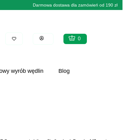
Darmowa dostawa dla zamówień od 190 zł
Produkty w koszyku: 0. Zobacz 
Koszyk
Zaloguj się
wy wyrób wędlin
Blog