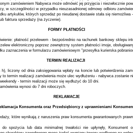
ożonym zamówieniem Nabywca może odmówić jej przyjęcia i niezwłocznie pow
, w szczególności w przypadku nieuzasadnionej odmowy odbioru zamówieni
u artykułów, których sprzedaż po nieudanej dostawie stała się niemożliwa -
ub faktura sprzedaży (na życzenie).
FORMY PŁATNOŚCI
ówienie: płatność przelewem - bezpośrednio na rachunek bankowy sklepu in
przelew elektroniczny poprzez zewnętrzny system płatności imoje, obsługiwan
u zaznaczenia w formularzu zamówieniowym "przesyłka kurierska pobraniowa
TERMIN REALIZACJI
4 h), liczony od dnia zaksięgowania wpłaty na koncie lub potwierdzenia za
y to termin realizacji zamówienia może ulec wydłużeniu - nabywca zostanie 
eekendy - termin realizacji może się wydłużyć do 10 dni.
 zamówienia wynosi do 7 dni roboczych.
REK
LAMACJE
eklamacja Konsumenta oraz Przedsiębiorcy z uprawnieniami Konsumen
daży, które wynikają z naruszenia praw konsumenta gwarantowanych prawni
ści do spożycia lub data minimalnej trwałości nie upłynęły, Konsumen
niego charakteru zawodowego mogą żądać wymiany towaru wadliwego na wolny