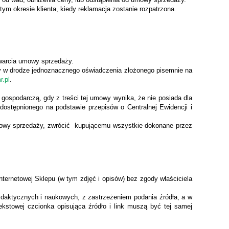
tym okresie klienta, kiedy reklamacja zostanie rozpatrzona.
awarcia umowy sprzedaży.
 w drodze jednoznacznego oświadczenia złożonego pisemnie na
.pl
.
gospodarczą, gdy z treści tej umowy wynika, że nie posiada dla
ostępnionego na podstawie przepisów o Centralnej Ewidencji i
umowy sprzedaży, zwrócić kupującemu wszystkie dokonane przez
nternetowej Sklepu (w tym zdjęć i opisów) bez zgody właściciela
dydaktycznych i naukowych, z zastrzeżeniem podania źródła, a w
ekstowej czcionka opisująca źródło i link muszą być tej samej