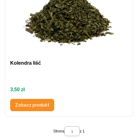
Kolendra liść
Cena
3,50 zł
Zobacz produkt
Strona
z 1