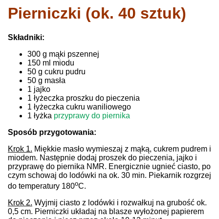
Pierniczki (ok. 40 sztuk)
Składniki:
300 g
mąki pszennej
150 ml
miodu
50 g
cukru pudru
50 g
masła
1
jajko
1
łyżeczka proszku do pieczenia
1
łyżeczka cukru waniliowego
1
łyżka
przyprawy do piernika
Sposób przygotowania:
Krok 1.
Miękkie masło wymieszaj z mąką, cukrem pudrem i
miodem. Następnie dodaj proszek do pieczenia, jajko i
przyprawę do piernika NMR. Energicznie ugnieć ciasto, po
czym schowaj do lodówki na ok. 30 min. Piekarnik rozgrzej
o
do temperatury 180
C.
Krok 2.
Wyjmij ciasto z lodówki i rozwałkuj na grubość ok.
0,5 cm. Pierniczki układaj na blasze wyłożonej papierem