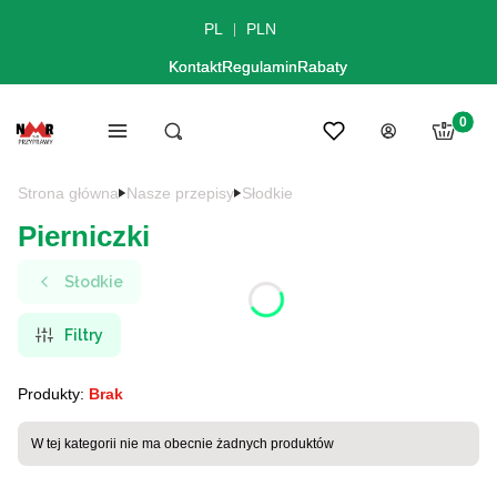
PL
PLN
Kontakt
Regulamin
Rabaty
Produkt
Menu
Ulubione
Otwórz wyszukiwarkę
Szukaj
Koszyk
Zaloguj się
Strona główna
Nasze przepisy
Słodkie
Pierniczki
Słodkie
Filtry
Produkty:
Brak
Lista produktów
W tej kategorii nie ma obecnie żadnych produktów