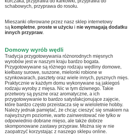
kurczaka, przyprawa do karkówki, przyprawa do
schabowych, przyprawa do rosołu.
Mieszanki oferowane przez nasz sklep internetowy
są
kompletne
,
proste w użyciu
i
nie wymagają dodatku
innych przypraw
.
Domowy wyrób wędli
Tradycja przygotowywania różnorodnych mięsnych
wyrobów jest w naszym kraju bardzo bogata.
Przygotowywane są różnego rodzaju wędliny domowe,
kiełbasy surowe, suszone, mielonki robione w
szynkowarach, pasztety oraz wiele innych, pysznych mięs.
Praktycznie w każdym domu wykonywane są jakiegoś
rodzaju wyroby z mięsa. Nic w tym dziwnego. Takie
przetwory są pyszne oraz aromatyczne, a ich
przygotowywanie to bardzo satysfakcjonujące zajęcie,
które bardzo często przeistacza się w wieloletnie hobby.
Należy jednak pamiętać, że chcąc cieszyć się smakiem na
najwyższym poziomie, warto zainwestować nie tylko w
odpowiednio dobrane mięso, ale także dobrze
skomponowane zastawy przypraw. Można się w nie
zaopatrzyć korzystając z naszego sklepu online.