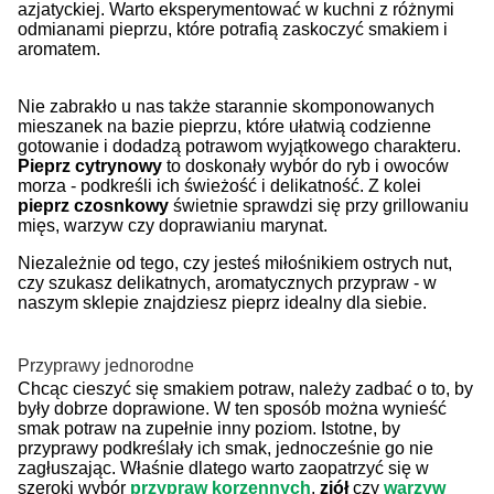
azjatyckiej. Warto eksperymentować w kuchni z różnymi
odmianami pieprzu, które potrafią zaskoczyć smakiem i
aromatem.
Nie zabrakło u nas także starannie skomponowanych
mieszanek na bazie pieprzu, które ułatwią codzienne
gotowanie i dodadzą potrawom wyjątkowego charakteru.
Pieprz cytrynowy
to doskonały wybór do ryb i owoców
morza - podkreśli ich świeżość i delikatność. Z kolei
pieprz czosnkowy
świetnie sprawdzi się przy grillowaniu
mięs, warzyw czy doprawianiu marynat.
Niezależnie od tego, czy jesteś miłośnikiem ostrych nut,
czy szukasz delikatnych, aromatycznych przypraw - w
naszym sklepie znajdziesz pieprz idealny dla siebie.
Przyprawy jednorodne
Chcąc cieszyć się smakiem potraw, należy zadbać o to, by
były dobrze doprawione. W ten sposób można wynieść
smak potraw na zupełnie inny poziom. Istotne, by
przyprawy podkreślały ich smak, jednocześnie go nie
zagłuszając. Właśnie dlatego warto zaopatrzyć się w
szeroki wybór
przypraw korzennych
,
ziół
czy
warzyw