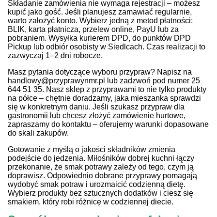
Składanie zamówienia nie wymaga rejestracji – możesz
kupić jako gość. Jeśli planujesz zamawiać regularnie,
warto założyć konto. Wybierz jedną z metod płatności:
BLIK, karta płatnicza, przelew online, PayU lub za
pobraniem. Wysyłka kurierem DPD, do punktów DPD
Pickup lub odbiór osobisty w Siedlcach. Czas realizacji to
zazwyczaj 1–2 dni robocze.
Masz pytania dotyczące wyboru przypraw? Napisz na
handlowy@przyprawynmr.pl lub zadzwoń pod numer 25
644 51 35. Nasz sklep z przyprawami to nie tylko produkty
na półce – chętnie doradzamy, jaka mieszanka sprawdzi
się w konkretnym daniu. Jeśli szukasz przypraw dla
gastronomii lub chcesz złożyć zamówienie hurtowe,
zapraszamy do kontaktu – oferujemy warunki dopasowane
do skali zakupów.
Gotowanie z myślą o jakości składników zmienia
podejście do jedzenia. Miłośników dobrej kuchni łączy
przekonanie, że smak potrawy zależy od tego, czym ją
doprawisz. Odpowiednio dobrane przyprawy pomagają
wydobyć smak potraw i urozmaicić codzienną dietę.
Wybierz produkty bez sztucznych dodatków i ciesz się
smakiem, który robi różnicę w codziennej diecie.