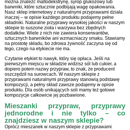
można znaleźć maltodekstrynę, syrop glukozowy lub
barwniki, które sztucznie podbijają wagę opakowania.
Nasz sklep internetowy z naturalnymi przyprawami działa
inaczej – w opisie każdego produktu podajemy pełne
składniki. Naturalne przyprawy wysokiej jakości w naszym
sklepie to suszone zioła i warzywa bez zbędnych
dodatków. Wiele z nich nie zawiera konserwantów,
sztucznych barwników ani wzmacniaczy smaku. Stawiamy
na prostotę składu, bo zdrowa żywność zaczyna się od
tego, czego na etykiecie nie ma.
Czytanie etykiet to nawyk, który się opłaca. Jeśli na
pierwszym miejscu w składzie widzisz sól lub cukier, a
dopiero potem nazwy przypraw, to znak, że producent
oszczędził na surowcach. W naszym sklepie z
przyprawami naturalnymi przyprawy stanowią podstawę
kompozycji, a pełny skład zawsze podajemy w opisie
produktu. Dla osób unikających soli mamy też gotowe
kompozycje całkowicie jej pozbawione.
Mieszanki przypraw, przyprawy
jednorodne i nie tylko – co
znajdziesz w naszym sklepie?
Oprócz mieszanek w naszym sklepie z przyprawami