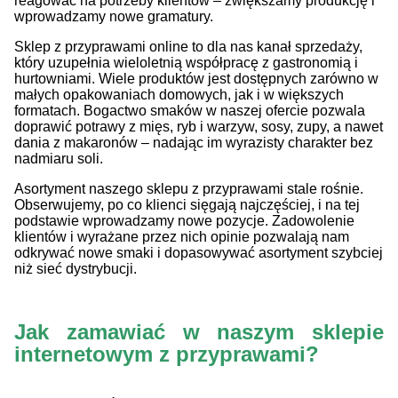
reagować na potrzeby klientów – zwiększamy produkcję i
wprowadzamy nowe gramatury.
Sklep z przyprawami online to dla nas kanał sprzedaży,
który uzupełnia wieloletnią współpracę z gastronomią i
hurtowniami. Wiele produktów jest dostępnych zarówno w
małych opakowaniach domowych, jak i w większych
formatach. Bogactwo smaków w naszej ofercie pozwala
doprawić potrawy z mięs, ryb i warzyw, sosy, zupy, a nawet
dania z makaronów – nadając im wyrazisty charakter bez
nadmiaru soli.
Asortyment naszego sklepu z przyprawami stale rośnie.
Obserwujemy, po co klienci sięgają najczęściej, i na tej
podstawie wprowadzamy nowe pozycje. Zadowolenie
klientów i wyrażane przez nich opinie pozwalają nam
odkrywać nowe smaki i dopasowywać asortyment szybciej
niż sieć dystrybucji.
Jak zamawiać w naszym sklepie
internetowym z przyprawami?