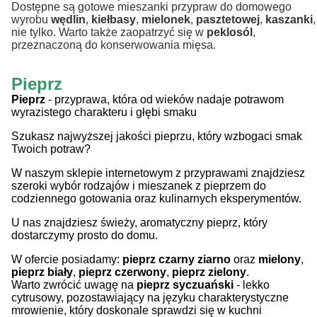
Dostępne są gotowe mieszanki przypraw do domowego
wyrobu
wędlin
,
kiełbasy
,
mielonek
,
pasztetowej
,
kaszanki
nie tylko. Warto także zaopatrzyć się w
peklosól
,
przeznaczoną do konserwowania mięsa.
Pieprz
Pieprz
- przyprawa, która od wieków nadaje potrawom
wyrazistego charakteru i głębi smaku
Szukasz najwyższej jakości pieprzu, który wzbogaci smak
Twoich potraw?
W naszym sklepie internetowym z przyprawami znajdziesz
szeroki wybór rodzajów i mieszanek z pieprzem do
codziennego gotowania oraz kulinarnych eksperymentów.
U nas znajdziesz świeży, aromatyczny pieprz, który
dostarczymy prosto do domu.
W ofercie posiadamy:
pieprz czarny ziarno
oraz
mielony
,
pieprz biały
,
pieprz czerwony
,
pieprz zielony
.
Warto zwrócić uwagę na
pieprz syczuański
- lekko
cytrusowy, pozostawiający na języku charakterystyczne
mrowienie, który doskonale sprawdzi się w kuchni