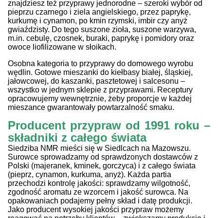
znajdziesz też przyprawy jednorodne – szeroki wybór od
pieprzu czarnego i ziela angielskiego, przez paprykę,
kurkumę i cynamon, po kmin rzymski, imbir czy anyż
gwiaździsty. Do tego suszone zioła, suszone warzywa,
m.in. cebulę, czosnek, buraki, paprykę i pomidory oraz
owoce liofilizowane w słoikach.
Osobna kategoria to przyprawy do domowego wyrobu
wędlin. Gotowe mieszanki do kiełbasy białej, śląskiej,
jałowcowej, do kaszanki, pasztetowej i salcesonu –
wszystko w jednym sklepie z przyprawami. Receptury
opracowujemy wewnętrznie, żeby proporcje w każdej
mieszance gwarantowały powtarzalność smaku.
Producent przypraw od 1991 roku –
składniki z całego świata
Siedziba NMR mieści się w Siedlcach na Mazowszu.
Surowce sprowadzamy od sprawdzonych dostawców z
Polski (majeranek, kminek, gorczyca) i z całego świata
(pieprz, cynamon, kurkuma, anyż). Każda partia
przechodzi kontrolę jakości: sprawdzamy wilgotność,
zgodność aromatu ze wzorcem i jakość surowca. Na
opakowaniach podajemy pełny skład i datę produkcji.
Jako producent wysokiej jakości przypraw możemy