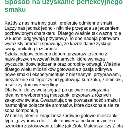
Sposób na uzyskanie perfekcyjnego
smaku
Każdy z nas ma inny gust i preferuje odmienne smaki.
Łączy nas jednak jedno - nikt nie przepada za jedzeniem
pozbawionym charakteru. Dlatego właśnie tak ważną rolę
w kuchni odgrywają przyprawy. To one nadają potrawom
wyrazisty aromat i sprawiają, że każde danie zyskuje
swoją unikalną tożsamość.
Sztuka odpowiedniego doboru przypraw to jedno z
największych wyzwań kulinarnych, które wymaga
wyczucia, doświadczenia oraz odrobiny odwagi. Właśnie
dlatego wielu miłośników gotowania z pasją odkrywa
nowe smaki i eksperymentuje z nieznanymi przyprawami,
niezależnie od tego czy przygotowują kurczaka, ziemniaki,
rosół czy domowe wędliny.
Dla tych, którzy wolą sięgać po gotowe rozwiązania
idealnym wyborem są mieszanki przypraw z różnych
zakątków świata. Gwarantują one powtarzalność smaku i
harmonijne połączenie aromatów, które doskonale się ze
sobą komponują.
W naszej ofercie znajdziesz zarówno gotowe mieszanki
typu: „przyprawa do...”, jak i uniwersalne kompozycje o
szerokim zastosowaniu, takie jak Zioła Mateusza czy Zioła