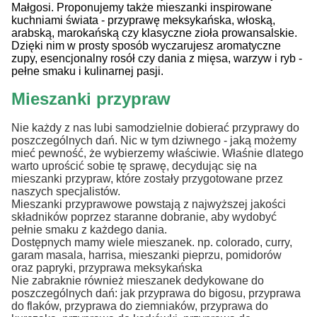
Małgosi. Proponujemy także mieszanki inspirowane
kuchniami świata - przyprawę meksykańska, włoską,
arabską, marokańską czy klasyczne zioła prowansalskie.
Dzięki nim w prosty sposób wyczarujesz aromatyczne
zupy, esencjonalny rosół czy dania z mięsa, warzyw i ryb -
pełne smaku i kulinarnej pasji.
Mieszanki przypraw
Nie każdy z nas lubi samodzielnie dobierać przyprawy do
poszczególnych dań. Nic w tym dziwnego - jaką możemy
mieć pewność, że wybierzemy właściwie. Właśnie dlatego
warto uprościć sobie tę sprawę, decydując się na
mieszanki przypraw, które zostały przygotowane przez
naszych specjalistów.
Mieszanki przyprawowe powstają z najwyższej jakości
składników poprzez staranne dobranie, aby wydobyć
pełnie smaku z każdego dania.
Dostępnych mamy wiele mieszanek. np. colorado, curry,
garam masala, harrisa, mieszanki pieprzu, pomidorów
oraz papryki, przyprawa meksykańska
Nie zabraknie również mieszanek dedykowane do
poszczególnych dań: jak przyprawa do bigosu, przyprawa
do flaków, przyprawa do ziemniaków, przyprawa do