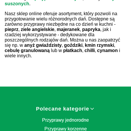
suszonych
.
Nasz sklep online oferuje asortyment, który pozwoli na
przygotowanie wielu różnorodnych dań. Dostępne są
zarówno przyprawy niezbędne na co dzień w kuchni -
pieprz
,
ziele angielskie
,
majeranek
,
papryka
, jak i
rzadziej wykorzystywane - dedykowane dla
poszczególnych rodzajów dań. Można u nas zaopatrzyć
się np. w
anyż gwiaździsty
,
goździki
,
kmin rzymski
,
cebulę granulowaną
lub w
płatkach
,
chilli
,
cynamon
i
wiele innych.
Linki w stopce
Polecane kategorie
Przyprawy jednorodne
Przyprawy korzenne